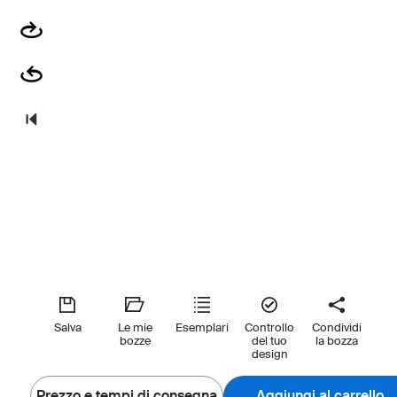
Salva
Le mie
Esemplari
Controllo
Condividi
bozze
del tuo
la bozza
design
Prezzo e tempi di consegna
Aggiungi al carrello