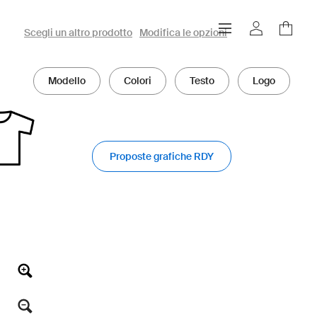
Configuratore owayo 3D
Scegli un altro prodotto
Modifica le opzioni
Modello
Colori
Testo
Logo
Proposte grafiche RDY