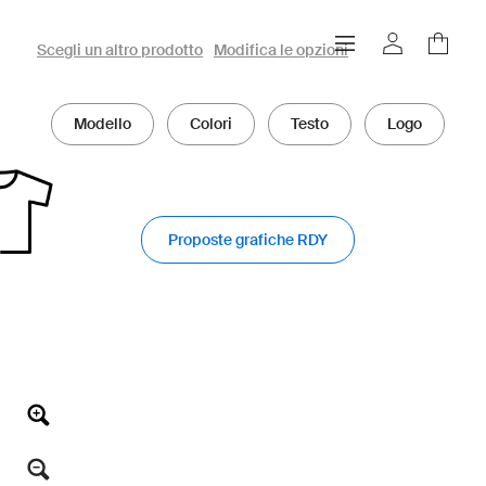
Configuratore owayo 3D
Scegli un altro prodotto
Modifica le opzioni
Modello
Colori
Testo
Logo
Proposte grafiche RDY