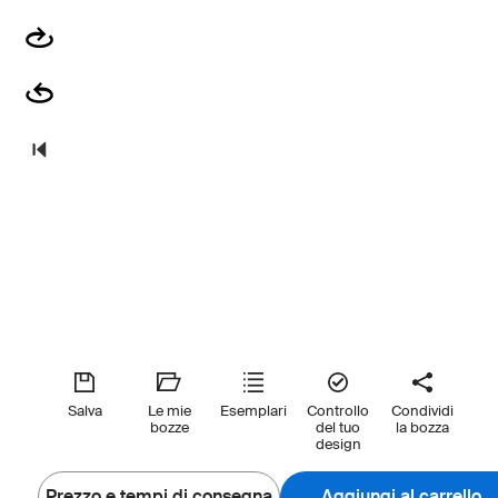
Salva
Le mie
Esemplari
Controllo
Condividi
bozze
del tuo
la bozza
design
Prezzo e tempi di consegna
Aggiungi al carrello