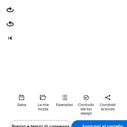
Salva
Le mie
Esemplari
Controllo
Condividi
bozze
del tuo
la bozza
design
Prezzo e tempi di consegna
Aggiungi al carrello