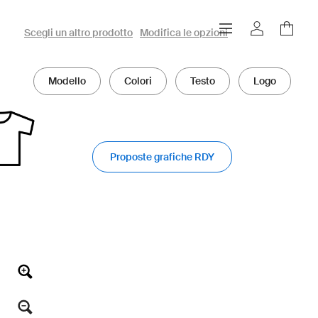
Configuratore owayo 3D
Scegli un altro prodotto
Modifica le opzioni
Modello
Colori
Testo
Logo
Proposte grafiche RDY