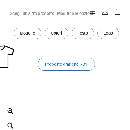
Configuratore owayo 3D
Scegli un altro prodotto
Modifica le opzioni
Modello
Colori
Testo
Logo
Proposte grafiche RDY