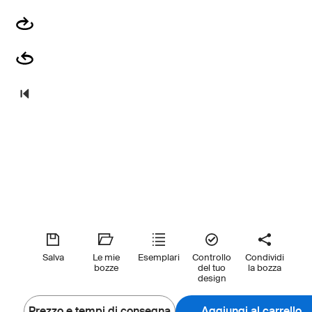
Salva
Le mie
Esemplari
Controllo
Condividi
bozze
del tuo
la bozza
design
Prezzo e tempi di consegna
Aggiungi al carrello