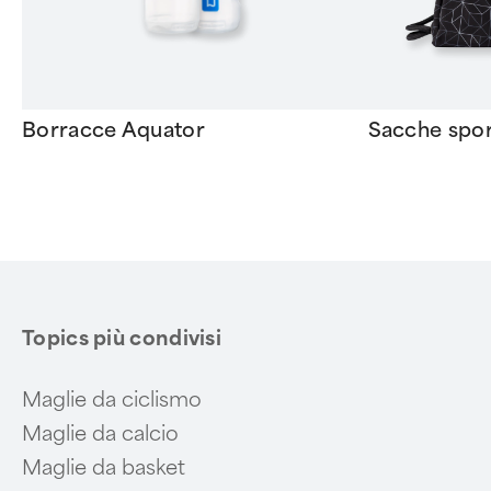
Borracce Aquator
Sacche spor
Item
1
of
6
Topics più condivisi
Maglie da ciclismo
Maglie da calcio
Maglie da basket