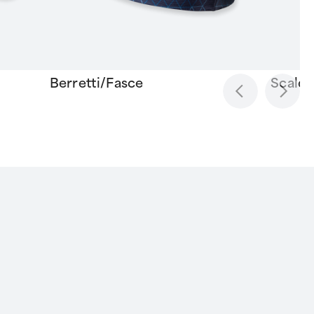
Berretti/Fasce
Scalda