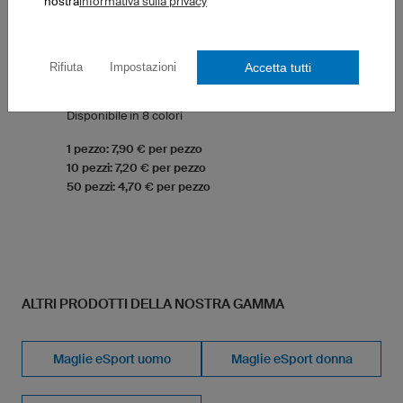
nostra
informativa sulla privacy
T-Shirt Classic Bambino
Accetta tutti
Rifiuta
Impostazioni
Taglio classico per bambini
Stampabile su petto e schiena
Disponibile in 8 colori
1 pezzo: 7,90 € per pezzo
10 pezzi: 7,20 € per pezzo
50 pezzi: 4,70 € per pezzo
ALTRI PRODOTTI DELLA NOSTRA GAMMA
Maglie eSport uomo
Maglie eSport donna