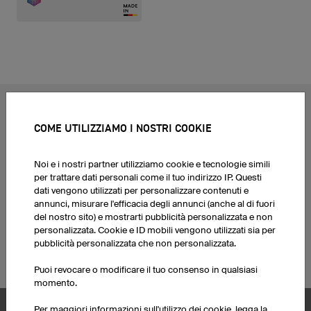
TOPICS PIÙ CONDIVISI
COME UTILIZZIAMO I NOSTRI COOKIE
Maglie da ciclismo
Maglie eSport
Maglie da calcio
Maglie per il gioco delle
Noi e i nostri partner utilizziamo cookie e tecnologie simili
Maglie basket
freccette
per trattare dati personali come il tuo indirizzo IP. Questi
Maglie da running
Stampa le tue magliette
dati vengono utilizzati per personalizzare contenuti e
personalizzate
Felpe con cappuccio
annunci, misurare l'efficacia degli annunci (anche al di fuori
del nostro sito) e mostrarti pubblicità personalizzata e non
Maglie da hockey
personalizzate
personalizzata. Cookie e ID mobili vengono utilizzati sia per
Maglie da Motocross
Kit di divise da calcio
pubblicità personalizzata che non personalizzata.
Maglie da mountain bike
Corporate Design
Puoi revocare o modificare il tuo consenso in qualsiasi
momento.
Per maggiori informazioni sull'utilizzo dei cookie, legga la