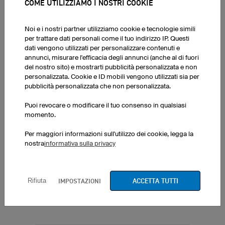
COME UTILIZZIAMO I NOSTRI COOKIE
T-Shirt Classic con collo a V Donna, T-Shirt Prime
Noi e i nostri partner utilizziamo cookie e tecnologie simili
per trattare dati personali come il tuo indirizzo IP. Questi
Recensito in Svizzera il 25.07.2026
dati vengono utilizzati per personalizzare contenuti e
Programma di progettazione molto semplice.
annunci, misurare l'efficacia degli annunci (anche al di fuori
Costante trasparenza riguardo al prezzo. Contatto
del nostro sito) e mostrarti pubblicità personalizzata e non
molto piacevole per la conferma dell'ordine e
personalizzata. Cookie e ID mobili vengono utilizzati sia per
bellissima proposta per migliorare il design
pubblicità personalizzata che non personalizzata.
personale! Dopo il ricevimento, un prodotto
Puoi revocare o modificare il tuo consenso in qualsiasi
davvero convincente e di qualità impeccabile!
momento.
Super comodo da indossare!
Per maggiori informazioni sull'utilizzo dei cookie, legga la
Risposta di owayo:
nostra
informativa sulla privacy
Konnte nicht automatisch beschrieben werden
Tradotto dal tedesco
mostra l'originale
ACCETTA TUTTI
IMPOSTAZIONI
Rifiuta
ULTERIORI VALUTAZIONI