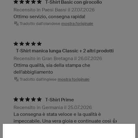
T-Shirt Basic con girocollo
Recensito in Paesi Bassi il 27.07.2026
Ottimo servizio, consegna rapida!
Tradotto dall'olandese
mostra l'originale
T-Shirt manica lunga Classic + 2 altri prodotti
Recensito in Gran Bretagna il 26.07.2026
Ottima qualità, sia della stampa che
dell'abbigliamento
Tradotto dall'inglese
mostra l'originale
T-Shirt Prime
Recensito in Germania il 25.07.2026
La consegna è stata veloce e la qualità è
impeccabile. Una vera gioia e continuate così 👍
Tradotto dal tedesco
mostra l'originale