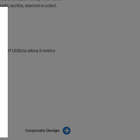
oghi, scritte, stemmi e colori.
 3D? Utilizza allora il nostro
Corporate Design