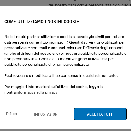
del nostro catalogo e personalizza con i tuoi l
COME UTILIZZIAMO I NOSTRI COOKIE
CREA IL TUO DESIGN
ORA!
Noi e i nostri partner utilizziamo cookie e tecnologie simili per trattare
dati personali come il tuo indirizzo IP. Questi dati vengono utilizzati per
Vuoi un design che non trovi nel Configuratore
personalizzare contenuti e annunci, misurare l'efficacia degli annunci
(anche al di fuori del nostro sito) e mostrarti pubblicità personalizzata e
servizio
Special Design
non personalizzata. Cookie e ID mobili vengono utilizzati sia per
pubblicità personalizzata che non personalizzata.
Puoi revocare o modificare il tuo consenso in qualsiasi momento.
Per maggiori informazioni sull'utilizzo dei cookie, legga la
nostra
informativa sulla privacy
ACCETTA TUTTI
IMPOSTAZIONI
Rifiuta