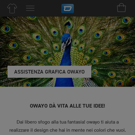
ASSISTENZA GRAFICA OWAYO
OWAYO DÀ VITA ALLE TUE IDEE!
Dai libero sfogo alla tua fantasia! owayo ti aiuta a
realizzare il design che hai in mente nei colori che vuoi.