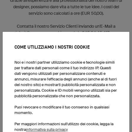
Grazie all'esperienza e alla professionalità del nostro team di
designer, possiamo dare vita a tutte le tue idee. I costi del
servizio sono calcolati a ore (EUR 50,00).
Contatta il nostro Servizio Clienti inviando un'E-Mail a
info-it@owayo.com
o chiamando lo 045 84 45 417 per
concordare con noi il tuo budget massimo.
COME UTILIZZIAMO I NOSTRI COOKIE
Noi e i nostri partner utilizziamo cookie e tecnologie simili
per trattare dati personali come il tuo indirizzo IP. Questi
dati vengono utilizzati per personalizzare contenuti e
annunci, misurare l'efficacia degli annunci (anche al di fuori
del nostro sito) e mostrarti pubblicità personalizzata e non
personalizzata. Cookie e ID mobili vengono utilizzati sia per
pubblicità personalizzata che non personalizzata.
Puoi revocare o modificare il tuo consenso in qualsiasi
momento.
Per maggiori informazioni sull'utilizzo dei cookie, legga la
nostra
informativa sulla privacy