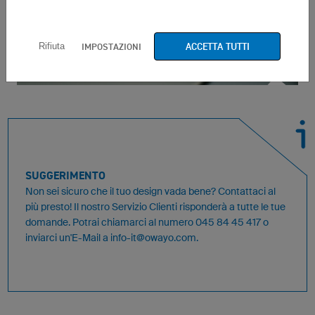
ACCETTA TUTTI
IMPOSTAZIONI
Rifiuta
SUGGERIMENTO
Non sei sicuro che il tuo design vada bene? Contattaci al
più presto! Il nostro Servizio Clienti risponderà a tutte le tue
domande. Potrai chiamarci al numero 045 84 45 417 o
inviarci un'E-Mail a
info-it@owayo.com
.