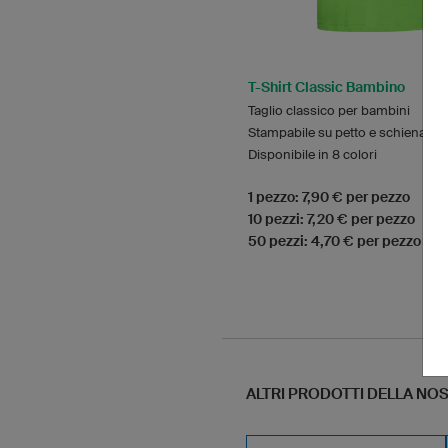
T-Shirt Classic Bambino
Taglio classico per bambini
Stampabile su petto e schiena
Disponibile in 8 colori
1 pezzo: 7,90 € per pezzo
10 pezzi: 7,20 € per pezzo
50 pezzi: 4,70 € per pezzo
ALTRI PRODOTTI DELLA N