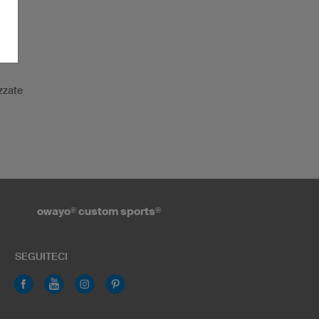
tte
zzate
owayo
®
custom sports
®
SEGUITECI