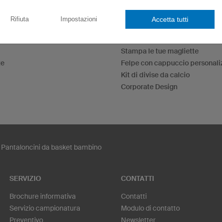
Accetta tutti
Rifiuta
Impostazioni
Maglie eSport
Maglie per il gioco delle frecce
Stampa le tue magliette
te
Felpe con cappuccio personali
Kit di divise da calcio
Corporate Design
Pantaloncini da basket bambino
SERVIZIO
CONTATTI
Brochure informativa
Contatti
Servizio campionatura
Modulo di contatto
Preventivo
Newsletter