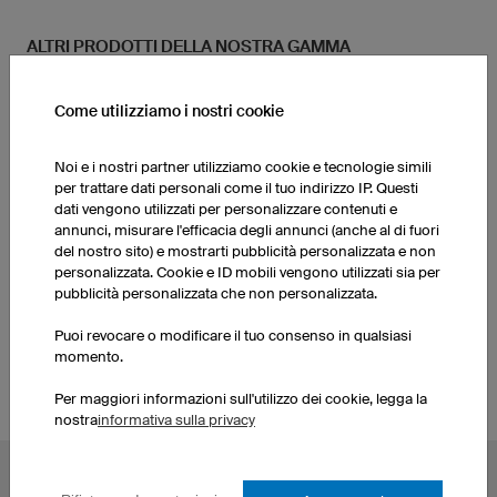
ALTRI PRODOTTI DELLA NOSTRA GAMMA
Come utilizziamo i nostri cookie
Pantaloncini da basket
Maglie da basket donna
donna
Noi e i nostri partner utilizziamo cookie e tecnologie simili
per trattare dati personali come il tuo indirizzo IP. Questi
Pantaloncini da basket
dati vengono utilizzati per personalizzare contenuti e
Calze
uomo
annunci, misurare l'efficacia degli annunci (anche al di fuori
del nostro sito) e mostrarti pubblicità personalizzata e non
personalizzata. Cookie e ID mobili vengono utilizzati sia per
Crea le tue maglie da
pubblicità personalizzata che non personalizzata.
Calze
basket
Puoi revocare o modificare il tuo consenso in qualsiasi
momento.
Per maggiori informazioni sull'utilizzo dei cookie, legga la
nostra
informativa sulla privacy
TOPICS PIÙ CONDIVISI