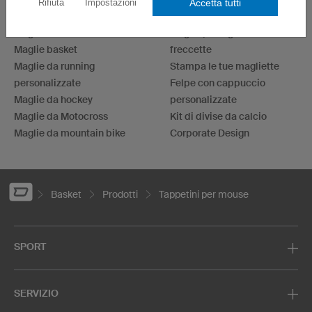
Accetta tutti
Rifiuta
Impostazioni
Maglie da ciclismo
Maglie eSport
Maglie da calcio
Maglie per il gioco delle
Maglie basket
freccette
Maglie da running
Stampa le tue magliette
personalizzate
Felpe con cappuccio
Maglie da hockey
personalizzate
Maglie da Motocross
Kit di divise da calcio
Maglie da mountain bike
Corporate Design
Basket
Prodotti
Tappetini per mouse
SPORT
SERVIZIO