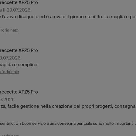
freccette XPZ5 Pro
 il 23.07.2026
'avevo disegnata ed è arrivata il giorno stabilito. La maglia è per
l'originale
freccette XPZ5 Pro
23.07.2026
rapida e semplice
l'originale
freccette XPZ5 Pro
07.2026
za, facile gestione nella creazione dei propri progetti, consegna
i sentirlo! Un buon servizio e una consegna puntuale sono molto importanti per