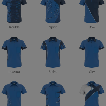
Trouble
Spirit
Bow
League
Strike
City