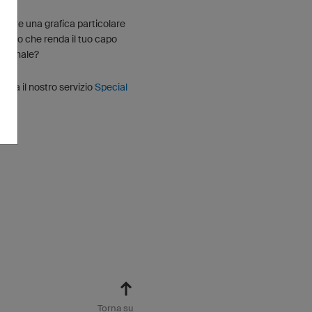
lizzare una grafica particolare
talogo che renda il tuo capo
originale?
ilizza il nostro servizio
Special
Torna su