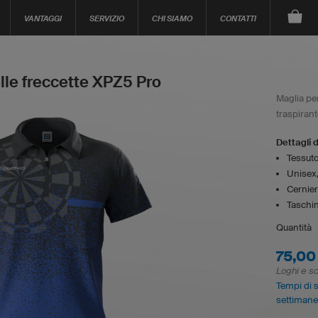
VANTAGGI
SERVIZIO
CHI SIAMO
CONTATTI
lle freccette XPZ5 Pro
Maglia per
traspirant
Dettagli 
Tessuto
Unisex,
Cernie
Taschi
Quantità
75,00
Loghi e sc
Tempi di 
settimane