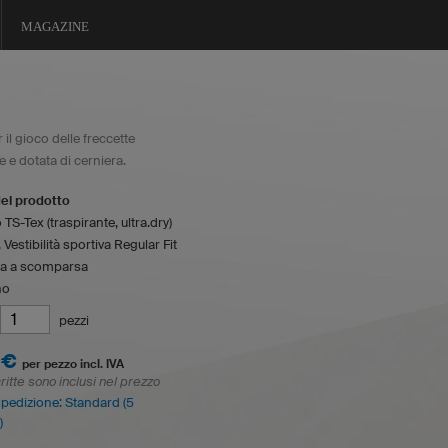
MAGAZINE
 il gioco delle freccette
e e dotata di cerniera.
del prodotto
 TS-Tex (traspirante, ultra.dry)
 Vestibilità sportiva Regular Fit
ra a scomparsa
no
pezzi
 €
per pezzo incl. IVA
ritte sono inclusi nel prezzo
spedizione: Standard (5
)