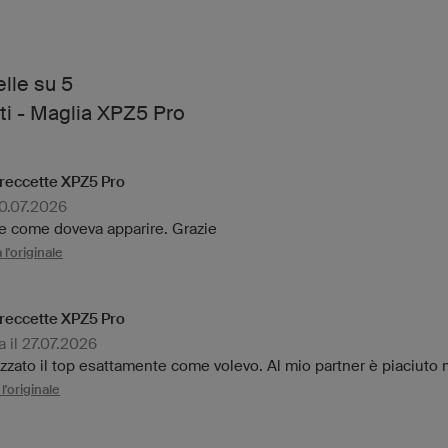
elle su 5
ti - Maglia XPZ5 Pro
freccette XPZ5 Pro
30.07.2026
te come doveva apparire. Grazie
l'originale
freccette XPZ5 Pro
 il 27.07.2026
izzato il top esattamente come volevo. Al mio partner è piaciuto 
l'originale