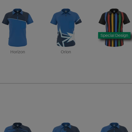
Special Design
Horizon
Orion