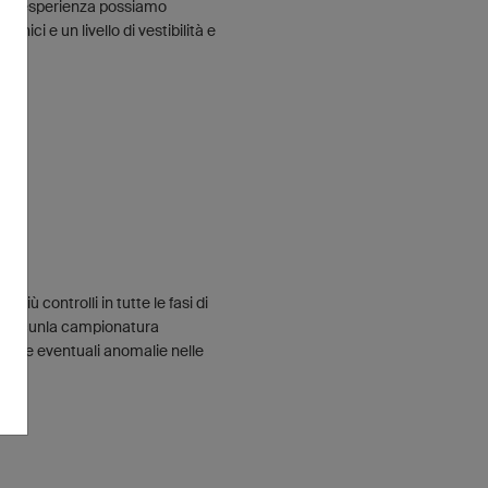
loro esperienza possiamo
ecnici e un livello di vestibilità e
 più controlli in tutte le fasi di
ne alcunla campionatura
udere eventuali anomalie nelle