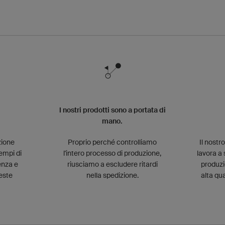
I nostri prodotti sono a portata di
mano.
zione
Proprio perché controlliamo
Il nostr
empi di
l'intero processo di produzione,
lavora a 
enza e
riusciamo a escludere ritardi
produzi
este
nella spedizione.
alta qu