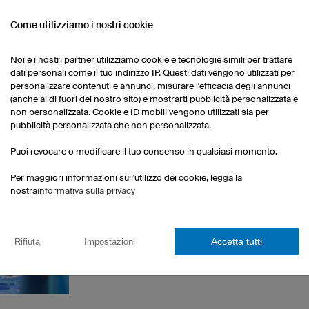
d'abbigliamento personalizzato. Grazie alla 
garantire una rifinitura eccellente dei tessuti t
Come utilizziamo i nostri cookie
qualità costante per tutti i prodotti finiti.
Noi e i nostri partner utilizziamo cookie e tecnologie simili per trattare
dati personali come il tuo indirizzo IP. Questi dati vengono utilizzati per
personalizzare contenuti e annunci, misurare l'efficacia degli annunci
(anche al di fuori del nostro sito) e mostrarti pubblicità personalizzata e
non personalizzata. Cookie e ID mobili vengono utilizzati sia per
pubblicità personalizzata che non personalizzata.
Puoi revocare o modificare il tuo consenso in qualsiasi momento.
CONTROLLO QUALITÀ
Per maggiori informazioni sull'utilizzo dei cookie, legga la
nostra
informativa sulla privacy
La qualità dei nostri prodotti viene sottoposta a
produzione. Prima della spedizione dell'ordi
vengono misurati dalle nostre sarte per escl
taglie.
Accetta tutti
Rifiuta
Impostazioni