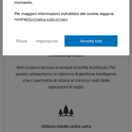
grado di isolamento termico e l'illuminazione è
momento.
ottimizzata al fine di garantire una gestione
Per maggiori informazioni sull'utilizzo dei cookie, legga la
energetica estremamente efficace.
nostra
informativa sulla privacy
Accetta tutti
Rifiuta
Impostazioni
Evitiamo gli scarti
Non ci piace buttare scampoli di stoffa inutilizzati. Per
questo adoperiamo un sistema di gestione intelligente
che ci permette di ridurre al minimo i resti delle
operazioni di taglio.
Utilizzo ridotto della carta