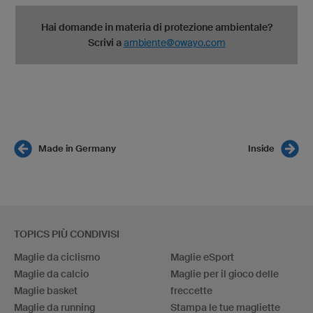
Hai domande in materia di protezione ambientale?
Scrivi a
ambiente@owayo.com
Made in Germany
Inside
TOPICS PIÙ CONDIVISI
Maglie da ciclismo
Maglie eSport
Maglie da calcio
Maglie per il gioco delle
Maglie basket
freccette
Maglie da running
Stampa le tue magliette