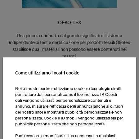
OEKO-TEX
Una piccola etichetta dal grande significato: il sistema
indipendente di test e certificazione per prodotti tessili Ökotex
stabilisce quali materiali non possono essere contenuti nei
tessuti.
owayo utilizza stoffe certificate Oeko-Tex Standard 100.
Come utilizziamo i nostri cookie
Noi e i nostri partner utilizziamo cookie e tecnologie simili
per trattare dati personali come il tuo indirizzo IP. Questi
dati vengono utilizzati per personalizzare contenuti e
annunci, misurare l'efficacia degli annunci (anche al di fuori
del nostro sito) e mostrarti pubblicità personalizzata e non
personalizzata. Cookie e ID mobili vengono utilizzati sia per
Gestione efficace dell'energia
pubblicità personalizzata che non personalizzata.
Tutti i nostri uffici e magazzini sono dotati di un elevato
Puoi revocare o modificare il tuo consenso in qualsiasi