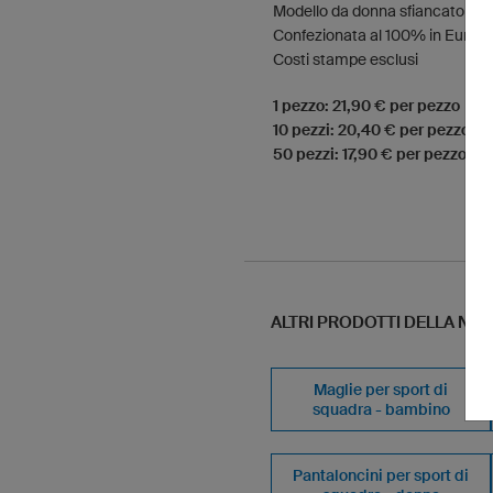
Modello da donna sfiancato
Confezionata al 100% in Europ
Costi stampe esclusi
1 pezzo: 21,90 € per pezzo
10 pezzi: 20,40 € per pezzo
50 pezzi: 17,90 € per pezzo
ALTRI PRODOTTI DELLA N
Maglie per sport di
squadra - bambino
Pantaloncini per sport di