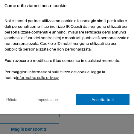
Come utilizziamo i nostri cookie
a
Noi e i nostri partner utilizziamo cookie e tecnologie simili per trattare
dati personali come il tuo indirizzo IP. Questi dati vengono utilizzati per
personalizzare contenuti e annunci, misurare l'efficacia degli annunci
(anche al di fuori del nostro sito) e mostrarti pubblicità personalizzata e
non personalizzata. Cookie e ID mobili vengono utilizzati sia per
pubblicità personalizzata che non personalizzata.
Puoi revocare o modificare il tuo consenso in qualsiasi momento.
Per maggiori informazioni sull'utilizzo dei cookie, legga la
nostra
informativa sulla privacy
OSTRA GAMMA
Accetta tutti
Rifiuta
Impostazioni
Pantaloncini per sport di
Calze
squadra - bambino
Maglie per sport di