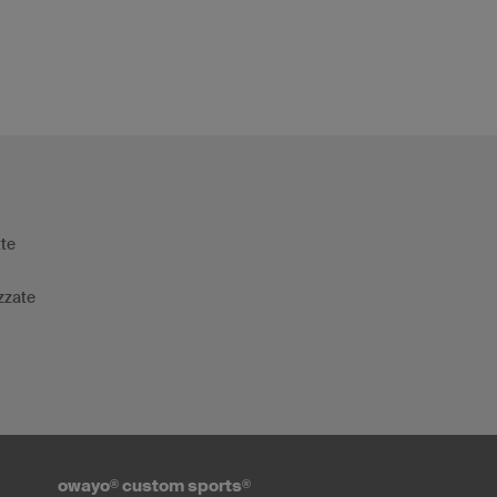
tte
zzate
owayo
®
custom sports
®