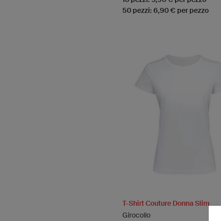
50 pezzi: 6,90 € per pezzo
T-Shirt Couture Donna Slim
Girocollo