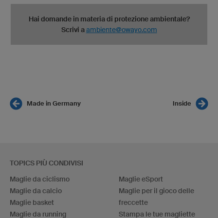
Hai domande in materia di protezione ambientale?
Scrivi a
ambiente@owayo.com
Made in Germany
Inside
TOPICS PIÙ CONDIVISI
Maglie da ciclismo
Maglie eSport
Maglie da calcio
Maglie per il gioco delle
Maglie basket
freccette
Maglie da running
Stampa le tue magliette