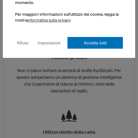
grado di isolamento termico e l'illuminazione è
momento.
ottimizzata al fine di garantire una gestione
Per maggiori informazioni sull'utilizzo dei cookie, legga la
energetica estremamente efficace.
nostra
informativa sulla privacy
Accetta tutti
Rifiuta
Impostazioni
Evitiamo gli scarti
Non ci piace buttare scampoli di stoffa inutilizzati. Per
questo adoperiamo un sistema di gestione intelligente
che ci permette di ridurre al minimo i resti delle
operazioni di taglio.
Utilizzo ridotto della carta