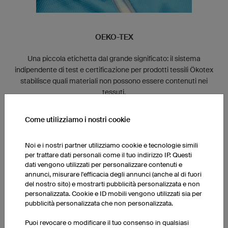
OEKO-TEX
Una piccola etichetta dal grande significato: il sistema
indipendente di test e certificazione per prodotti tessili Ökotex
stabilisce quali materiali non possono essere contenuti nei
tessuti.
owayo utilizza stoffe certificate Oeko-Tex Standard 100.
Come utilizziamo i nostri cookie
Noi e i nostri partner utilizziamo cookie e tecnologie simili
per trattare dati personali come il tuo indirizzo IP. Questi
dati vengono utilizzati per personalizzare contenuti e
annunci, misurare l'efficacia degli annunci (anche al di fuori
del nostro sito) e mostrarti pubblicità personalizzata e non
personalizzata. Cookie e ID mobili vengono utilizzati sia per
Gestione efficace dell'energia
pubblicità personalizzata che non personalizzata.
Tutti i nostri uffici e magazzini sono dotati di un elevato
Puoi revocare o modificare il tuo consenso in qualsiasi