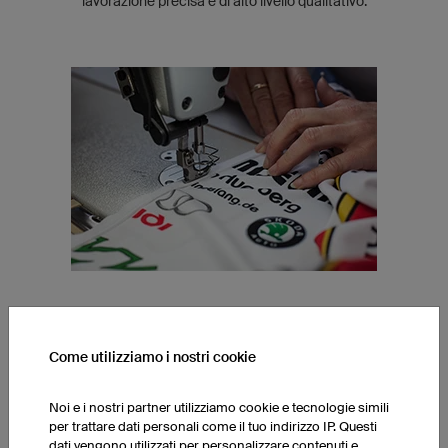
lavorazione precisa e di alto livello qualitativo.
SARTORIA SPECIALIZZATA
Come utilizziamo i nostri cookie
Le nostre sarte sono delle vere esperte nella lavorazione di capi
d'abbigliamento personalizzato. Grazie alla loro esperienza
possiamo garantire una rifinitura eccellente dei tessuti tecnici e
Noi e i nostri partner utilizziamo cookie e tecnologie simili
un livello di vestibilità e qualità costante per tutti i prodotti finiti.
per trattare dati personali come il tuo indirizzo IP. Questi
dati vengono utilizzati per personalizzare contenuti e