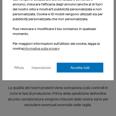
annunci, misurare l'efficacia degli annunci (anche al di fuori
del nostro sito) e mostrarti pubblicità personalizzata e non
personalizzata. Cookie e ID mobili vengono utilizzati sia per
pubblicità personalizzata che non personalizzata.
Puoi revocare o modificare il tuo consenso in qualsiasi
momento.
Per maggiori informazioni sull'utilizzo dei cookie, legga la
nostra
informativa sulla privacy
Accetta tutti
Rifiuta
Impostazioni
CONTROLLO QUALITÀ
La qualità dei nostri prodotti viene sottoposta a più controlli in
tutte le fasi di produzione. Prima della spedizione dell'ordine
alcunla campionatura vengono misurati dalle nostre sarte per
escludere eventuali anomalie nelle taglie.