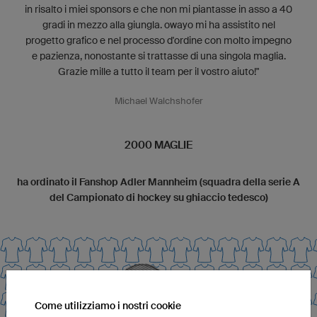
in risalto i miei sponsors e che non mi piantasse in asso a 40
gradi in mezzo alla giungla. owayo mi ha assistito nel
progetto grafico e nel processo d'ordine con molto impegno
e pazienza, nonostante si trattasse di una singola maglia.
Grazie mille a tutto il team per il vostro aiuto!"
Michael Walchshofer
2000 MAGLIE
ha ordinato il Fanshop Adler Mannheim (squadra della serie A
del Campionato di hockey su ghiaccio tedesco)
Come utilizziamo i nostri cookie