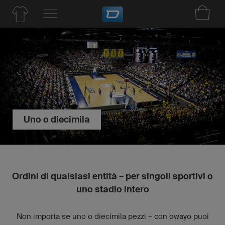
Uno o diecimila
Ordini di qualsiasi entità – per singoli sportivi o
uno stadio intero
Non importa se uno o diecimila pezzi – con owayo puoi