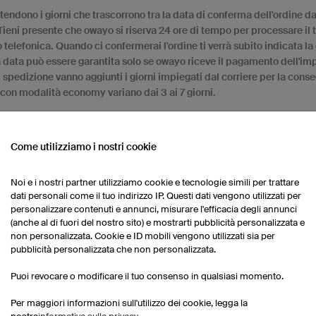
ntendono i giorni che trascorrono tra la data di conferma dell'ordine da
ieni presente che owayo si riserva 24 ore di tempo per processare il t
e o telefonica. Quando ci confermerai l'ordine ti verrà subito indicata l
 data può essere garantita solo se owayo riceve il pagamento dell'impo
i spedizione vanno aggiunti i giorni impiegati dal corriere per la cons
con modalità economy variano dai 3 ai 7 giorni.
Come utilizziamo i nostri cookie
Noi e i nostri partner utilizziamo cookie e tecnologie simili per trattare
dati personali come il tuo indirizzo IP. Questi dati vengono utilizzati per
personalizzare contenuti e annunci, misurare l'efficacia degli annunci
Produzione express
(anche al di fuori del nostro sito) e mostrarti pubblicità personalizzata e
Se il tempo stringe e hai bisogno dei tuoi capi di 
non personalizzata. Cookie e ID mobili vengono utilizzati sia per
urgentemente o per un determinato giorno, allora p
pubblicità personalizzata che non personalizzata.
Servizio Produzione Express
o chiamarci allo +39 
Puoi revocare o modificare il tuo consenso in qualsiasi momento.
Per maggiori informazioni sull'utilizzo dei cookie, legga la