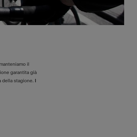
 manteniamo il
ione garantita già
a della stagione.
I