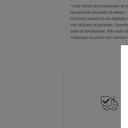
* Con 'tempi di produzione' si i
spedizione da parte di owayo. T
richiesta inviata in via digital
che stai per acquistare. Questa
data di spedizione. Alla data d
consegna da parte del corriere 