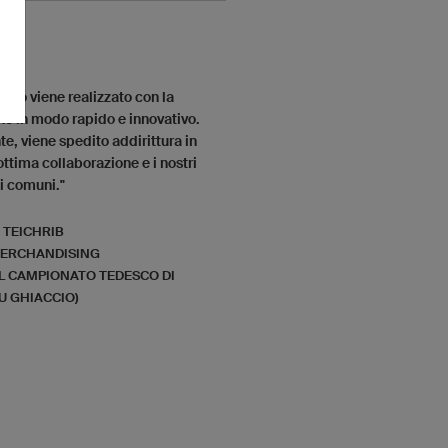
otto viene realizzato con la
e in modo rapido e innovativo.
e, viene spedito addirittura in
ottima collaborazione e i nostri
i comuni."
 TEICHRIB
MERCHANDISING
EL CAMPIONATO TEDESCO DI
U GHIACCIO)