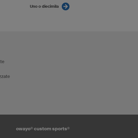
Uno o diecimila
tte
zzate
owayo
®
custom sports
®