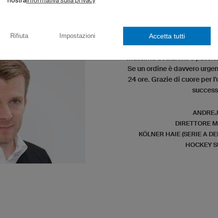
nostra
informativa sulla privacy
Accetta tutti
Rifiuta
Impostazioni
"Ogni progetto, ogni prod
massima dedizione e passion
Se un ordine è davvero urgent
24 ore. Grazie di cuore per l'
success
ANDREJ
DIRETTORE 
KÖLNER HAIE (SERIE A D
HOCKEY S