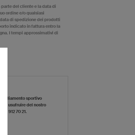
 parte del cliente e la data di
uo ordine e/o qualsiasi
a data di spedizione dei prodotti
rto indicato in fattura entro la
egna. I tempi approssimativi di
abbigliamento sportivo
uoi usufruire del nostro
059 912 70 21.