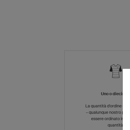
Uno o diecimil
La quantità d'ordine è in
– qualunque nostro pro
essere ordinato in qu
quantità.