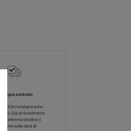
onsegna puntuale
i tempi di consegna sono
recisi. Già al ricevimento
ua conferma d'ordine ti
rmiamo sulla data di