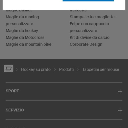
Maglie da calcio
Maglie per il gioco delle
Maglie basket
freccette
Maglie da running
Stampa le tue magliette
personalizzate
Felpe con cappuccio
Maglie da hockey
personalizzate
Maglie da Motocross
Kit di divise da calcio
Maglie da mountain bike
Corporate Design
Hockey su prato
Prodotti
Tappetini per mouse
SPORT
SERVIZIO