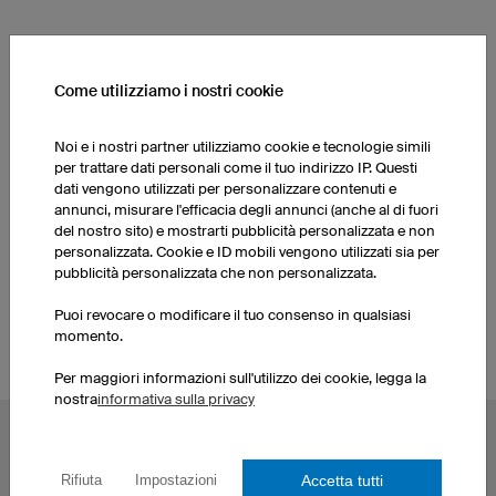
ALTRI PRODOTTI DELLA NOSTRA GAMMA
Come utilizziamo i nostri cookie
Pantaloni da hockey
Maglie da hockey uomo
bambino
Noi e i nostri partner utilizziamo cookie e tecnologie simili
per trattare dati personali come il tuo indirizzo IP. Questi
dati vengono utilizzati per personalizzare contenuti e
Calze
Pantaloni da hockey uomo
annunci, misurare l'efficacia degli annunci (anche al di fuori
del nostro sito) e mostrarti pubblicità personalizzata e non
personalizzata. Cookie e ID mobili vengono utilizzati sia per
Maglie da hockey bambino
Calze
pubblicità personalizzata che non personalizzata.
Puoi revocare o modificare il tuo consenso in qualsiasi
momento.
Per maggiori informazioni sull'utilizzo dei cookie, legga la
nostra
informativa sulla privacy
TOPICS PIÙ CONDIVISI
Accetta tutti
Rifiuta
Impostazioni
Maglie da ciclismo
Maglie eSport