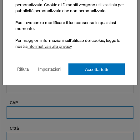
Cognome
personalizzata. Cookie e ID mobili vengono utilizzati sia per
pubblicità personalizzata che non personalizzata.
Puoi revocare o modificare il tuo consenso in qualsiasi
Azienda o associazione sportiva (facoltativo)
momento.
Per maggiori informazioni sull'utilizzo dei cookie, legga la
nostra
informativa sulla privacy
Indirizzo
Accetta tutti
Rifiuta
Impostazioni
Indirizzo riga 2 (facoltativo)
CAP
Città