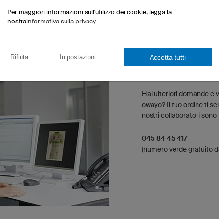
conferma d'ordine.
Per maggiori informazioni sull'utilizzo dei cookie, legga la
nostra
informativa sulla privacy
Accetta tutti
Rifiuta
Impostazioni
SEMPRE A TUA DISPO
Hai ulteriori domande e v
owayo? Il tuo ordine ti 
nostri collaboratori sono 
045 84 45 417
(numero verde gratuito da 