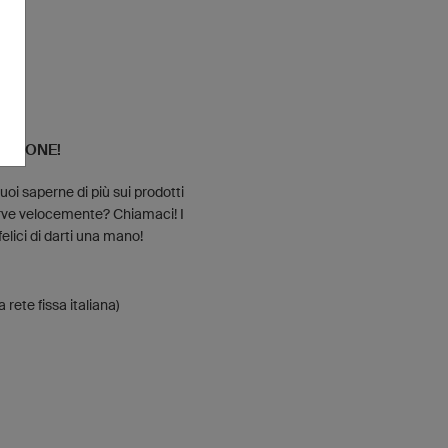
SIZIONE!
uoi saperne di più sui prodotti
serve velocemente? Chiamaci! I
felici di darti una mano!
rete fissa italiana)