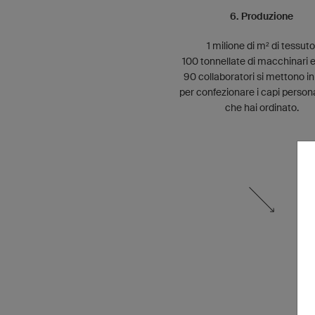
6. Produzione
1 milione di m² di tessuto
100 tonnellate di macchinari e
90 collaboratori si mettono i
per confezionare i capi persona
che hai ordinato.