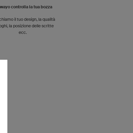
owayo controlla la tua bozza
ichiamo il tuo design, la qualità
oghi, la posizione delle scritte
ecc.