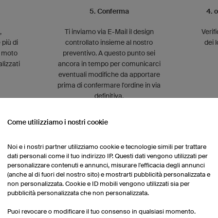
5. Conferma
4. 
,
Ti inviamo via E-Mail il design
Verif
 più di
controllato insieme al nostro
dei l
n moto
preventivo. A questo punto sei
lizzati
ancora in tempo per comunicarci
eventuali modifiche da apportare
prima di confermare l'ordine in via
definitiva.
Come utilizziamo i nostri cookie
Noi e i nostri partner utilizziamo cookie e tecnologie simili per trattare
dati personali come il tuo indirizzo IP. Questi dati vengono utilizzati per
personalizzare contenuti e annunci, misurare l'efficacia degli annunci
7. Spedizione
(anche al di fuori del nostro sito) e mostrarti pubblicità personalizzata e
non personalizzata. Cookie e ID mobili vengono utilizzati sia per
pubblicità personalizzata che non personalizzata.
Il tuo ordine ti viene spedito
direttamente a casa dopo circa 2-4
Puoi revocare o modificare il tuo consenso in qualsiasi momento.
settimane dal ricevimento della tua