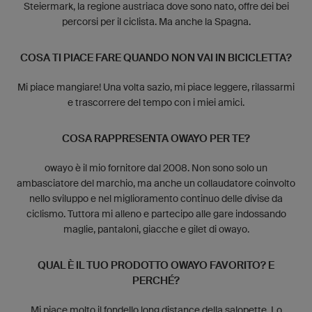
Steiermark, la regione austriaca dove sono nato, offre dei bei
percorsi per il ciclista. Ma anche la Spagna.
COSA TI PIACE FARE QUANDO NON VAI IN BICICLETTA?
Mi piace mangiare! Una volta sazio, mi piace leggere, rilassarmi
e trascorrere del tempo con i miei amici.
COSA RAPPRESENTA OWAYO PER TE?
owayo è il mio fornitore dal 2008. Non sono solo un
ambasciatore del marchio, ma anche un collaudatore coinvolto
nello sviluppo e nel miglioramento continuo delle divise da
ciclismo. Tuttora mi alleno e partecipo alle gare indossando
maglie, pantaloni, giacche e gilet di owayo.
QUAL È IL TUO PRODOTTO OWAYO FAVORITO? E
PERCHÉ?
Mi piace molto il fondello long distance della salopette. Lo