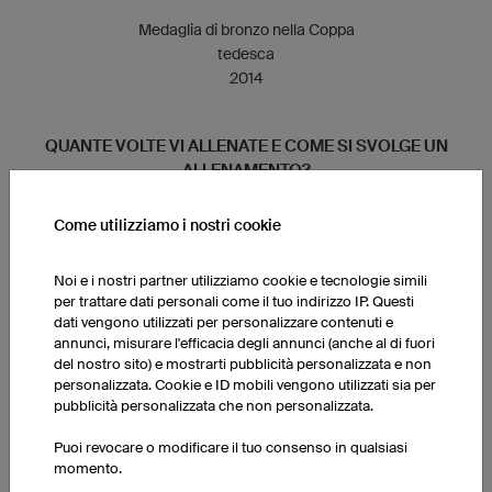
Medaglia di bronzo nella Coppa
tedesca
2014
QUANTE VOLTE VI ALLENATE E COME SI SVOLGE UN
ALLENAMENTO?
Ci alleniamo due/tre volte al giorno. L'allenamento comprende
Come utilizziamo i nostri cookie
da un lato esercizi specifici di atletica e pesistica, dall'altro
training in palestra, ma anche almeno due sessioni video per la
Noi e i nostri partner utilizziamo cookie e tecnologie simili
preparazione alle partite. Dopo le nostre partite della domenica,
per trattare dati personali come il tuo indirizzo IP. Questi
il lunedì è dedicato alla rigenerazione del corpo.
dati vengono utilizzati per personalizzare contenuti e
annunci, misurare l'efficacia degli annunci (anche al di fuori
del nostro sito) e mostrarti pubblicità personalizzata e non
LA VOSTRA SQUADRA HA DEI RITUALI PRIMA DI INIZIARE
personalizzata. Cookie e ID mobili vengono utilizzati sia per
UNA PARTITA?
pubblicità personalizzata che non personalizzata.
Prima di ogni partita la squadra si ritrova per una passeggiata,
Puoi revocare o modificare il tuo consenso in qualsiasi
beviamo qualcosa insieme e poi ci avviamo in palestra.
momento.