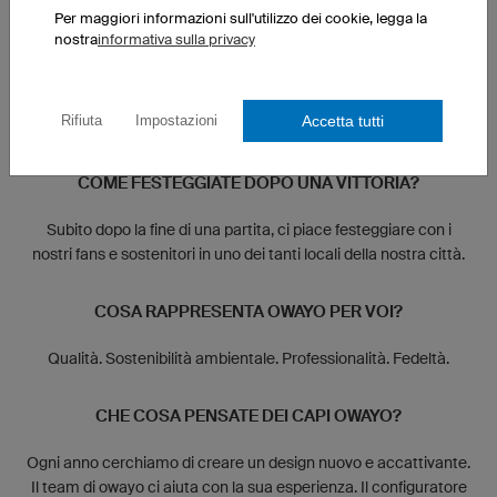
Per maggiori informazioni sull'utilizzo dei cookie, legga la
COME VI MOTIVATE PRIMA DI UNA PARTITA?
nostra
informativa sulla privacy
Ci raggruppiamo con tutto lo staff e ci incitiamo tutti insieme
con uno slogan che risale all'anno 1440 e che caratterizza la
Accetta tutti
Rifiuta
Impostazioni
storia della nostra città.
COME FESTEGGIATE DOPO UNA VITTORIA?
Subito dopo la fine di una partita, ci piace festeggiare con i
nostri fans e sostenitori in uno dei tanti locali della nostra città.
COSA RAPPRESENTA OWAYO PER VOI?
Qualità. Sostenibilità ambientale. Professionalità. Fedeltà.
CHE COSA PENSATE DEI CAPI OWAYO?
Ogni anno cerchiamo di creare un design nuovo e accattivante.
Il team di owayo ci aiuta con la sua esperienza. Il configuratore