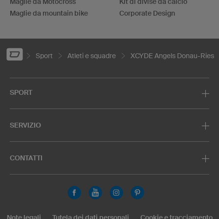
Maglie da Motocross
Kit di divise da calcio
Maglie da mountain bike
Corporate Design
Sport
Atleti e squadre
XCYDE Angels Donau-Ries
SPORT
SERVIZIO
CONTATTI
Note legali
Tutela dei dati personali
Cookie e tracciamento