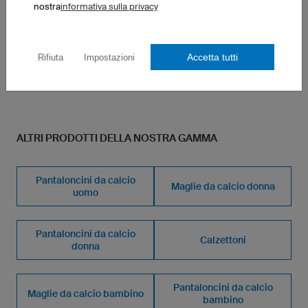
nostra
informativa sulla privacy
1 paio: 7,50 € per paio
10 paia: 7,50 € per paio
50 paia: 7,10 € per paio
Accetta tutti
Rifiuta
Impostazioni
ALTRI PRODOTTI DELLA NOSTRA GAMMA
Pantaloncini da calcio
Maglie da calcio donna
uomo
Pantaloncini da calcio
Calzettoni
donna
Pantaloncini da calcio
Maglie da calcio bambino
bambino