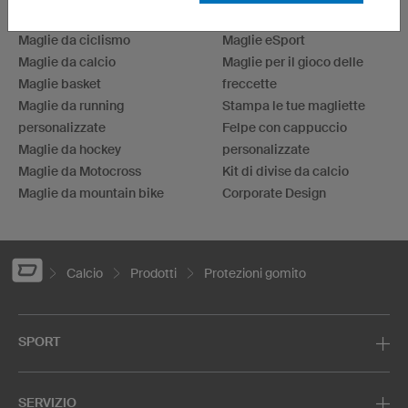
TOPICS PIÙ CONDIVISI
Maglie da ciclismo
Maglie eSport
Maglie da calcio
Maglie per il gioco delle
Maglie basket
freccette
Maglie da running
Stampa le tue magliette
personalizzate
Felpe con cappuccio
Maglie da hockey
personalizzate
Maglie da Motocross
Kit di divise da calcio
Maglie da mountain bike
Corporate Design
Calcio
Prodotti
Protezioni gomito
SPORT
SERVIZIO