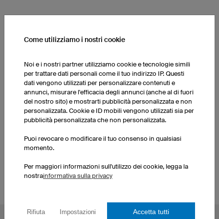
ALTRI PRODOTTI DELLA NOSTRA GAMMA
Come utilizziamo i nostri cookie
Pantaloncini da calcio
Noi e i nostri partner utilizziamo cookie e tecnologie simili
Calzettoni
donna
per trattare dati personali come il tuo indirizzo IP. Questi
dati vengono utilizzati per personalizzare contenuti e
annunci, misurare l'efficacia degli annunci (anche al di fuori
Pantaloncini da calcio
del nostro sito) e mostrarti pubblicità personalizzata e non
Maglie da calcio donna
uomo
personalizzata. Cookie e ID mobili vengono utilizzati sia per
pubblicità personalizzata che non personalizzata.
Crea le tue maglie da
Puoi revocare o modificare il tuo consenso in qualsiasi
Calzettoni
calcio
momento.
Per maggiori informazioni sull'utilizzo dei cookie, legga la
nostra
informativa sulla privacy
Accetta tutti
Rifiuta
Impostazioni