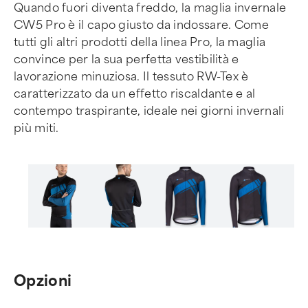
Quando fuori diventa freddo, la maglia invernale
CW5 Pro è il capo giusto da indossare. Come
tutti gli altri prodotti della linea Pro, la maglia
convince per la sua perfetta vestibilità e
lavorazione minuziosa. Il tessuto RW-Tex è
caratterizzato da un effetto riscaldante e al
contempo traspirante, ideale nei giorni invernali
più miti.
Item
1
of
Opzioni
6