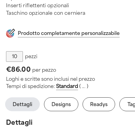
Inserti riflettenti opzionali
Taschino opzionale con cerniera
Prodotto completamente personalizzabile
pezzi
€86.00
per pezzo
Loghi e scritte sono inclusi nel prezzo
Tempi di spedizione:
Standard
(
.
.
.
)
Dettagli
Designs
Readys
Tag
Dettagli