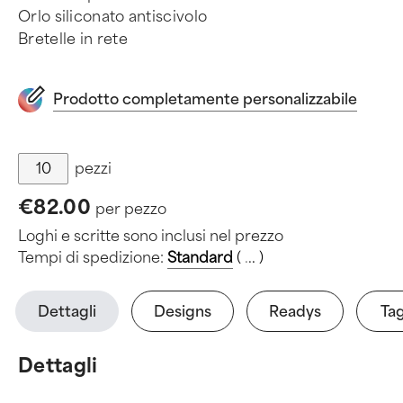
Orlo siliconato antiscivolo
Bretelle in rete
Prodotto completamente personalizzabile
pezzi
€82.00
per pezzo
Loghi e scritte sono inclusi nel prezzo
Tempi di spedizione:
Standard
(
.
.
.
)
Dettagli
Designs
Readys
Tag
Dettagli