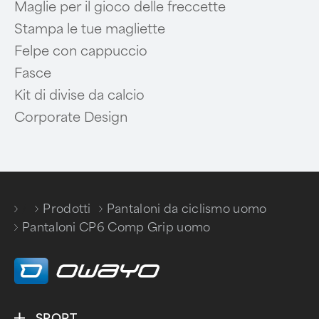
Maglie per il gioco delle freccette
Stampa le tue magliette
Felpe con cappuccio
Fasce
Kit di divise da calcio
Corporate Design
/
Prodotti
Pantaloni da ciclismo uomo
/
/
Pantaloni CP6 Comp Grip uomo
SPORT