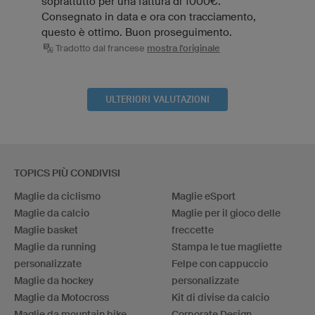
soprattutto per una fattura di 1000€.
Consegnato in data e ora con tracciamento,
questo è ottimo. Buon proseguimento.
Tradotto dal francese
mostra l'originale
ULTERIORI VALUTAZIONI
TOPICS PIÙ CONDIVISI
Maglie da ciclismo
Maglie eSport
Maglie da calcio
Maglie per il gioco delle
Maglie basket
freccette
Maglie da running
Stampa le tue magliette
personalizzate
Felpe con cappuccio
Maglie da hockey
personalizzate
Maglie da Motocross
Kit di divise da calcio
Maglie da mountain bike
Corporate Design