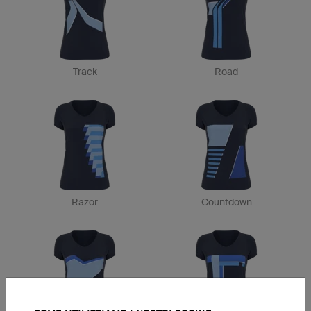
Track
Road
Razor
Countdown