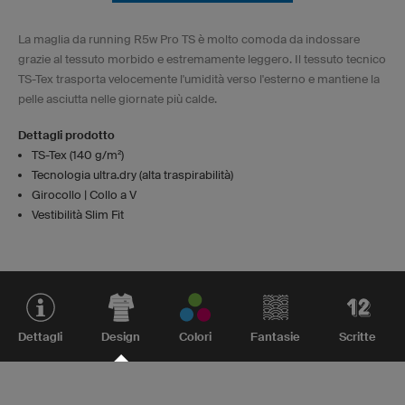
La maglia da running R5w Pro TS è molto comoda da indossare
grazie al tessuto morbido e estremamente leggero. Il tessuto tecnico
TS-Tex trasporta velocemente l'umidità verso l'esterno e mantiene la
pelle asciutta nelle giornate più calde.
Dettagli prodotto
TS-Tex (140 g/m²)
Tecnologia ultra.dry (alta traspirabilità)
Girocollo | Collo a V
Vestibilità Slim Fit
Dettagli
Design
Colori
Fantasie
Scritte