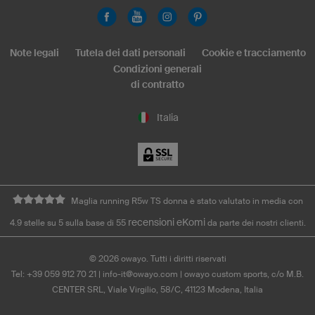
Note legali
Tutela dei dati personali
Cookie e tracciamento
Condizioni generali
di contratto
Italia
Maglia running R5w TS donna è stato valutato in media con
recensioni eKomi
4.9 stelle su 5 sulla base di 55
da parte dei nostri clienti.
©
2026
owayo. Tutti i diritti riservati
Tel: +39 059 912 70 21
|
info-it@owayo.com
| owayo custom sports, c/o M.B.
CENTER SRL, Viale Virgilio, 58/C, 41123 Modena, Italia