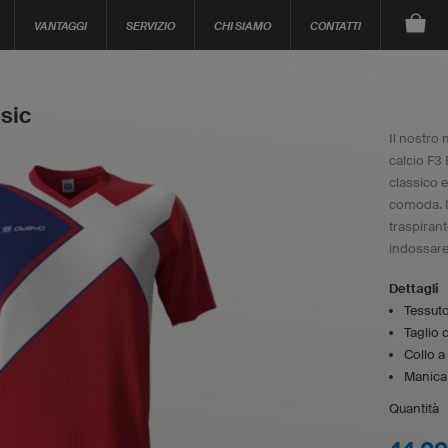
VANTAGGI
SERVIZIO
CHI SIAMO
CONTATTI
sic
Il nostro 
calcio F3 
classico e 
comoda. I
traspirant
indossare
Dettagli
Tessuto
Taglio c
Collo a
Manica
Quantità