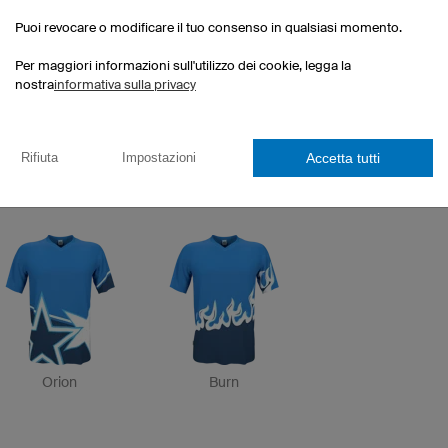
Olympique
Deportivo
Calcio
Puoi revocare o modificare il tuo consenso in qualsiasi momento.
Per maggiori informazioni sull'utilizzo dei cookie, legga la
nostra
informativa sulla privacy
Accetta tutti
Rifiuta
Impostazioni
San Siro
Captain
Victory
Orion
Burn