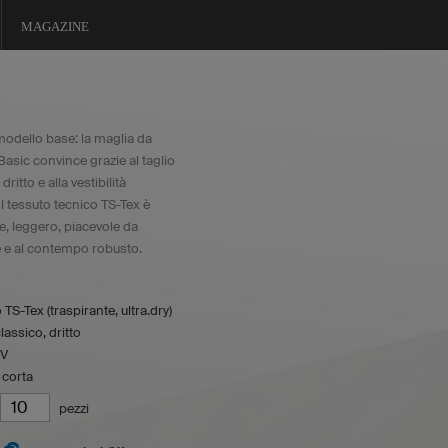
MAGAZINE
modello base: la maglia da
Basic convince grazie al taglio
dritto e alla vestibilità
l tessuto tecnico TS-Tex è
e, leggero, piacevole da
 e al contempo robusto.
 TS-Tex (traspirante, ultra.dry)
lassico, dritto
 V
 corta
pezzi