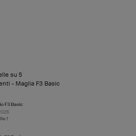
elle su 5
enti - Maglia F3 Basic
io F3 Basic
.2026
io !