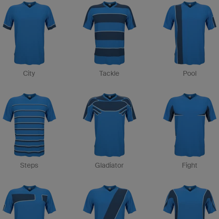
City
Tackle
Pool
Steps
Gladiator
Fight