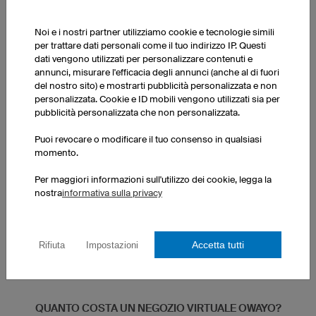
Noi e i nostri partner utilizziamo cookie e tecnologie simili
per trattare dati personali come il tuo indirizzo IP. Questi
dati vengono utilizzati per personalizzare contenuti e
annunci, misurare l'efficacia degli annunci (anche al di fuori
del nostro sito) e mostrarti pubblicità personalizzata e non
personalizzata. Cookie e ID mobili vengono utilizzati sia per
pubblicità personalizzata che non personalizzata.
Puoi revocare o modificare il tuo consenso in qualsiasi
Hai domande?
momento.
Saremo lieti di rispondere alle tue domande e di fornirti ulteriori
informazioni, se necessario.
Per maggiori informazioni sull'utilizzo dei cookie, legga la
nostra
informativa sulla privacy
Inviaci un'e-mail all'indirizzo
shop@owayo.com
o contattaci al
numero +39 059 912 70 21.
Accetta tutti
Rifiuta
Impostazioni
QUANTO COSTA UN NEGOZIO VIRTUALE OWAYO?