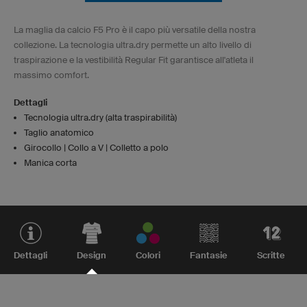
La maglia da calcio F5 Pro è il capo più versatile della nostra
collezione. La tecnologia ultra.dry permette un alto livello di
traspirazione e la vestibilità Regular Fit garantisce all'atleta il
massimo comfort.
Dettagli
Tecnologia ultra.dry (alta traspirabilità)
Taglio anatomico
Girocollo | Collo a V | Colletto a polo
Manica corta
Dettagli
Design
Colori
Fantasie
Scritte