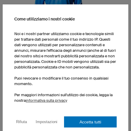
Come utilizziamo i nostri cookie
Noi e i nostri partner utilizziamo cookie e tecnologie simili
per trattare dati personali come il tuo indirizzo IP. Questi
dati vengono utilizzati per personalizzare contenuti e
annunci, misurare l'efficacia degli annunci (anche al di fuori
del nostro sito) e mostrarti pubblicità personalizzata e non
Maglia portiere DLG6 Hero
personalizzata. Cookie e ID mobili vengono utilizzati sia per
Tessuto K-TEX (traspirante, ultra.dry)
pubblicità personalizzata che non personalizzata.
Taglio sportivo, sfiancato
Collo a V
Puoi revocare o modificare il tuo consenso in qualsiasi
Manica lunga
momento.
1 pezzo: 73,00 € per pezzo
Per maggiori informazioni sull'utilizzo dei cookie, legga la
nostra
informativa sulla privacy
Accetta tutti
Rifiuta
Impostazioni