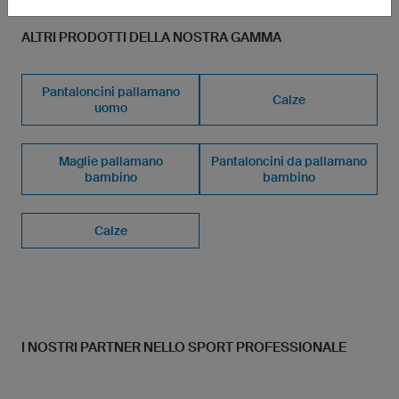
ALTRI PRODOTTI DELLA NOSTRA GAMMA
Pantaloncini pallamano
Calze
uomo
Maglie pallamano
Pantaloncini da pallamano
bambino
bambino
Calze
I NOSTRI PARTNER NELLO SPORT PROFESSIONALE