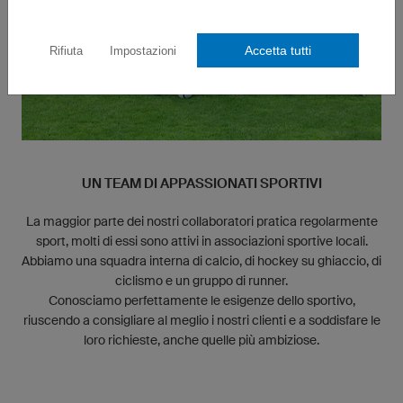
Accetta tutti
Rifiuta
Impostazioni
UN TEAM DI APPASSIONATI SPORTIVI
La maggior parte dei nostri collaboratori pratica regolarmente
sport, molti di essi sono attivi in associazioni sportive locali.
Abbiamo una squadra interna di calcio, di hockey su ghiaccio, di
ciclismo e un gruppo di runner.
Conosciamo perfettamente le esigenze dello sportivo,
riuscendo a consigliare al meglio i nostri clienti e a soddisfare le
loro richieste, anche quelle più ambiziose.