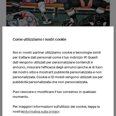
Come utilizziamo i nostri cookie
CHI SIAMO
L'anno di fondazione di owayo è il 2001. Attualmente lavoriamo
Noi e i nostri partner utilizziamo cookie e tecnologie simili
su 15.000 metri quadrati tra uffici e magazzino e vendiamo in
per trattare dati personali come il tuo indirizzo IP. Questi
ben 167 paesi. Ciò non ci impedisce di praticare sport vari e di
dati vengono utilizzati per personalizzare contenuti e
annunci, misurare l'efficacia degli annunci (anche al di fuori
ritrovarci dopo il lavoro davanti a un bel boccale di birra.
del nostro sito) e mostrarti pubblicità personalizzata e non
personalizzata. Cookie e ID mobili vengono utilizzati sia per
pubblicità personalizzata che non personalizzata.
Puoi revocare o modificare il tuo consenso in qualsiasi
momento.
Per maggiori informazioni sull'utilizzo dei cookie, legga la
nostra
informativa sulla privacy