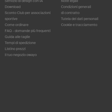
Servizio di design con IA
Note legali
Download
Condizioni generali
Sconto Club per associazioni
di contratto
sportive
Tutela dei dati personali
Come ordinare
Cookie e tracciamento
FAQ - domande più frequenti
Guida alle taglie
Tempi di spedizione
Listino prezzi
Il tuo negozio owayo