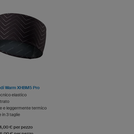
edi Warm XHBM5 Pro
cnico elastico
trato
te e leggermente termico
 in 3 taglie
24,00 € per pezzo
16,00 € per pezzo