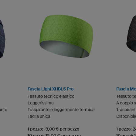
Fascia Light XHBL5 Pro
Fascia M
Tessuto tecnico elastico
Tessuto te
Leggerissima
A doppio s
ante
Traspirante e leggermente termica
Traspiran
Taglia unica
Disponibile
1 pezzo: 19,00 € per pezzo
1 pezzo: 
10 pezzi: 12,00 € per pezzo
10 pezzi: 