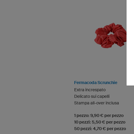
Fermacoda Scrunchie
Extra increspato
Delicato sui capelli
Stampa all-over inclusa
1 pezzo: 9,90 € per pezzo
10 pezzi: 5,50 € per pezzo
50 pezzi: 4,70 € per pezzo