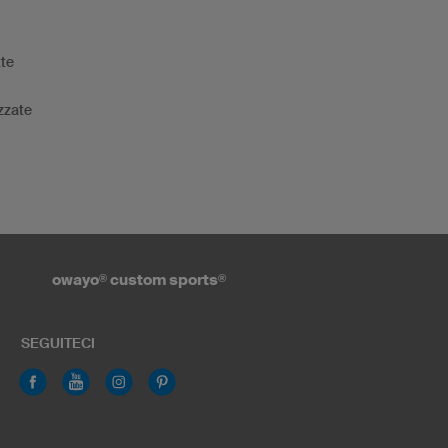
tte
zzate
owayo
®
custom sports
®
SEGUITECI