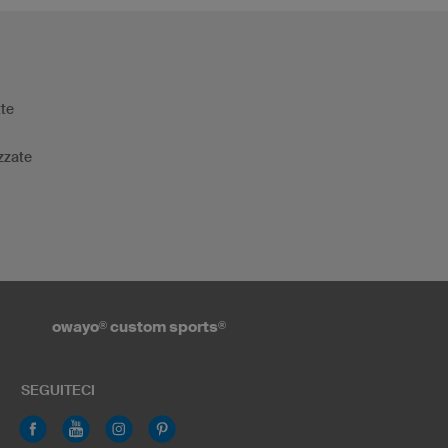
tte
zzate
owayo
®
custom sports
®
SEGUITECI