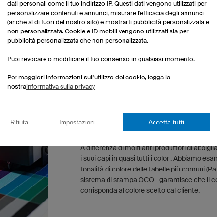
dati personali come il tuo indirizzo IP. Questi dati vengono utilizzati per
In ogni fase di sviluppo del prodotto ci appog
personalizzare contenuti e annunci, misurare l'efficacia degli annunci
professionisti delle più diverse discipline sport
(anche al di fuori del nostro sito) e mostrarti pubblicità personalizzata e
suggerimenti ci aiutano a perfezionare costa
non personalizzata. Cookie e ID mobili vengono utilizzati sia per
abbigliamento sportivo.
pubblicità personalizzata che non personalizzata.
Puoi revocare o modificare il tuo consenso in qualsiasi momento.
Per maggiori informazioni sull'utilizzo dei cookie, legga la
nostra
informativa sulla privacy
Accetta tutti
Rifiuta
Impostazioni
SIAMO GLI SPECIALISTI DEL COLORE
A differenza di molti altri produttori di abbig
i suoi capi in quasi tutti i colori. Abbiamo es
tonalità di colore delle tabelle più comuni (P
sistema di stampa OCOL garantisce che il c
corrisponda al colore scelto dal cliente.