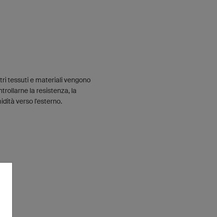
tri tessuti e materiali vengono
ntrollarne la resistenza, la
idità verso l'esterno.
I