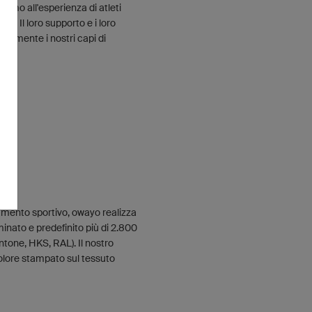
giamo all'esperienza di atleti
ive. Il loro supporto e i loro
ntemente i nostri capi di
liamento sportivo, owayo realizza
aminato e predefinito più di 2.800
antone, HKS, RAL). Il nostro
olore stampato sul tessuto