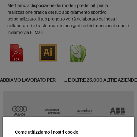
Mettiamo a disposizione dei modelli predefiniti per la
realizzazione grafica del tuo abbigliamento sportivo
personalizzato. Il tuo progetto verrà rielaborato dai nostri
collaboratori e trasformato in una grafica tridimensionale che ti
inviamo via E-Mail.
ABBIAMO LAVORATO PER
... E OLTRE 25.000 ALTRE AZIENDE
Come utilizziamo i nostri cookie