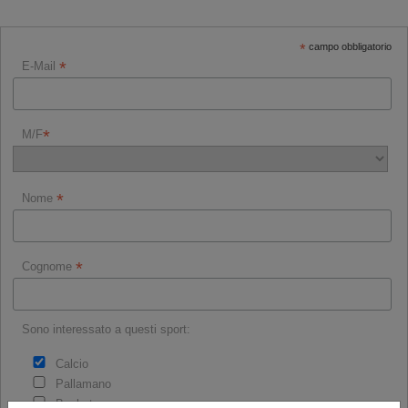
*
campo obbligatorio
*
E-Mail
*
M/F
*
Nome
*
Cognome
Sono interessato a questi sport:
Calcio
Pallamano
Basket