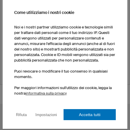
Hockey su ghiaccio
Ciclismo
Come utilizziamo i nostri cookie
Running
eSports
Noi e i nostri partner utilizziamo cookie e tecnologie simili
Yoga
per trattare dati personali come il tuo indirizzo IP. Questi
Motocross
dati vengono utilizzati per personalizzare contenuti e
Freccette
annunci, misurare l'efficacia degli annunci (anche al di fuori
del nostro sito) e mostrarti pubblicità personalizzata e non
Bowling
personalizzata. Cookie e ID mobili vengono utilizzati sia per
Canottaggio
pubblicità personalizzata che non personalizzata.
T-shirt, felpe, ecc.
Puoi revocare o modificare il tuo consenso in qualsiasi
momento.
Per maggiori informazioni sull'utilizzo dei cookie, legga la
nostra
informativa sulla privacy
Accetta tutti
Rifiuta
Impostazioni
TOPICS PIÙ CONDIVISI
Maglie da ciclismo
Maglie eSport