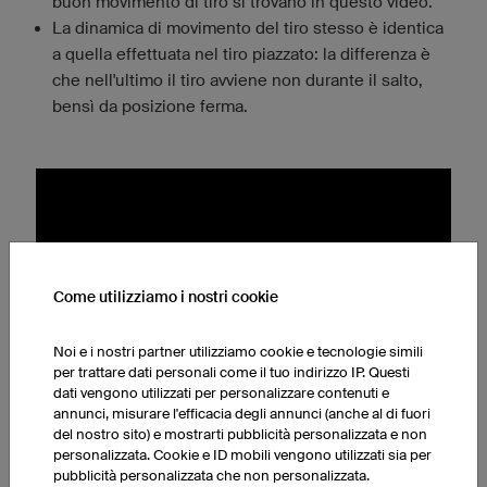
buon movimento di tiro si trovano in questo video.
La dinamica di movimento del tiro stesso è identica
a quella effettuata nel tiro piazzato: la differenza è
che nell'ultimo il tiro avviene non durante il salto,
bensì da posizione ferma.
Come utilizziamo i nostri cookie
Noi e i nostri partner utilizziamo cookie e tecnologie simili
per trattare dati personali come il tuo indirizzo IP. Questi
dati vengono utilizzati per personalizzare contenuti e
annunci, misurare l'efficacia degli annunci (anche al di fuori
del nostro sito) e mostrarti pubblicità personalizzata e non
personalizzata. Cookie e ID mobili vengono utilizzati sia per
Atterrare
pubblicità personalizzata che non personalizzata.